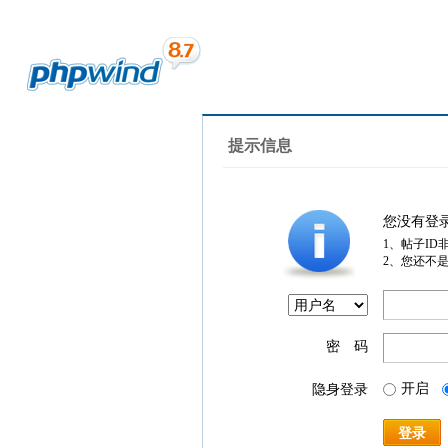
提示信息
您没有登
1、帖子ID
2、您还不
密 码
开启
隐身登录
登录