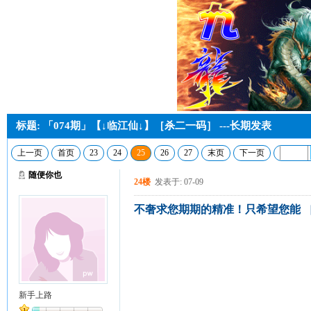
标题: 「074期」【↓临江仙↓】［杀二一码］ ---长期发表
上一页
首页
23
24
25
26
27
末页
下一页
随便你也
24楼
发表于: 07-09
不奢求您期期的精准！只希望您能 
新手上路