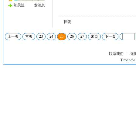
加关注
发消息
回复
上一页
首页
23
24
25
26
27
末页
下一页
联系我们
|
无
Time now 