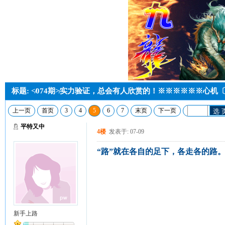
标题: ≮074期≯实力验证，总会有人欣赏的！※※※※※※心机
上一页
首页
3
4
5
6
7
末页
下一页
选 
平特又中
4楼
发表于: 07-09
“路”就在各自的足下，各走各的路
新手上路