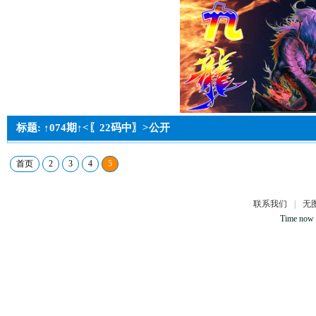
标题: ↑074期↑<〖22码中〗>公开
首页
2
3
4
5
联系我们
|
无
Time now 