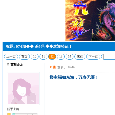
标题: 074期◆◆ 杀5码 ◆◆欢迎验证！
上一页
首页
10
11
12
13
14
末页
下一页
苏州金龙
11楼
发表于: 07-09
楼主福如东海，万寿无疆！
新手上路