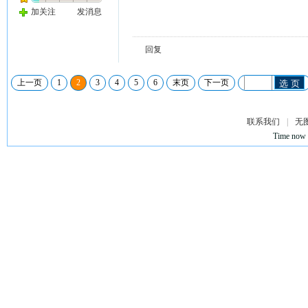
加关注
发消息
回复
上一页
1
2
3
4
5
6
末页
下一页
选 页
联系我们
|
无
Time now 