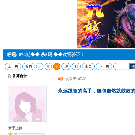
标题: 074期◆◆ 杀5码 ◆◆欢迎验证！
上一页
首页
7
8
9
10
11
末页
下一页
选
备算合合
8楼
发表于: 07-09
永远跟随的高手，腰包自然就鼓鼓
新手上路