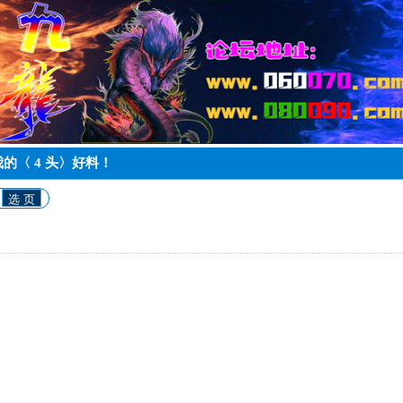
的〈 4 头〉好料！
选 页