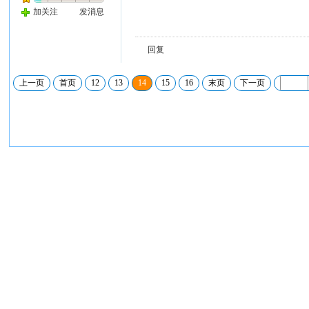
加关注
发消息
回复
上一页
首页
12
13
14
15
16
末页
下一页