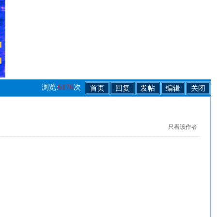
浏览:
6176
次
首页
回复
发帖
编辑
关闭
只看该作者