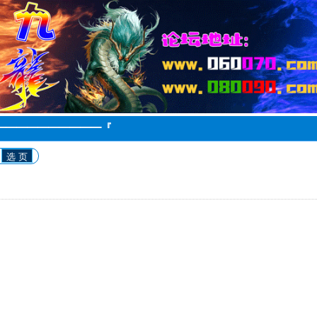
━━━━━━━━━━━『
选 页