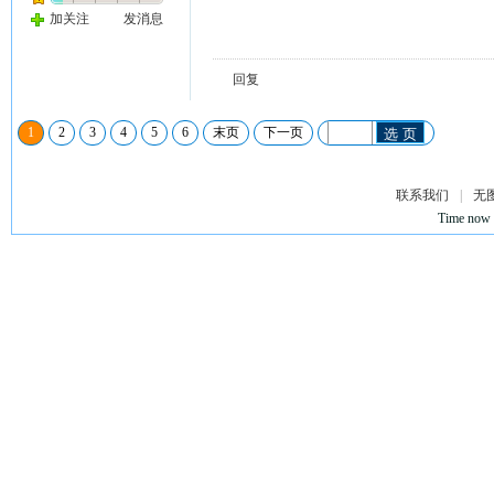
加关注
发消息
回复
1
2
3
4
5
6
末页
下一页
选 页
联系我们
|
无
Time now 