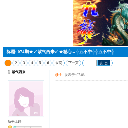
标题: 074期★↙紫气西来↙★精心→╬五不中╬╬五不中╬
1
2
3
4
5
6
末页
下一页
选 页
紫气西来
楼主
发表于: 07-08
新手上路