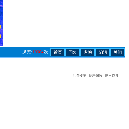
浏览:
10084
次
首页
回复
发帖
编辑
关闭
只看楼主
倒序阅读
使用道具