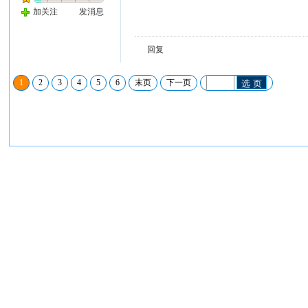
加关注
发消息
回复
1
2
3
4
5
6
末页
下一页
选 页