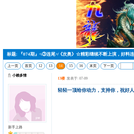
标题: 『074期』≮③连尾≯《次奥》☆精彩继续不断上演，好料
上一页
首页
12
13
14
15
16
末页
下一页
小赖多情
13楼
发表于: 07-09
轻轻一顶给你动力，支持你，祝好人
新手上路