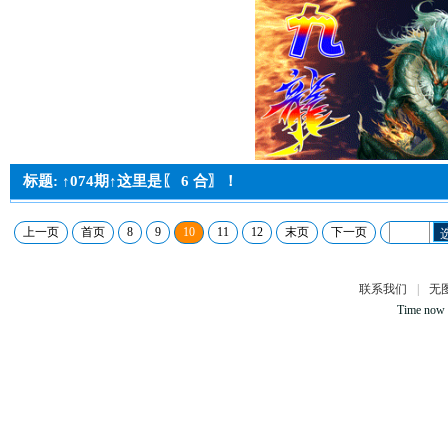
标题: ↑074期↑这里是〖 6 合〗！
上一页
首页
8
9
10
11
12
末页
下一页
联系我们
|
无
Time now 