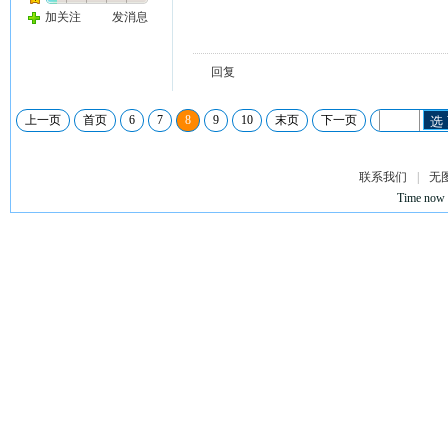
加关注
发消息
回复
上一页
首页
6
7
8
9
10
末页
下一页
选
联系我们
|
无
Time now 