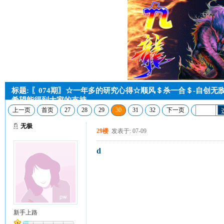
标题: 〖074期〗☆一年多的研究心得☆顺风＄杀一合＄-自创
希望能得到大家的支持
上一页
首页
27
28
29
30
31
32
下一页
无极
29楼
发表于: 07-09
d
新手上路