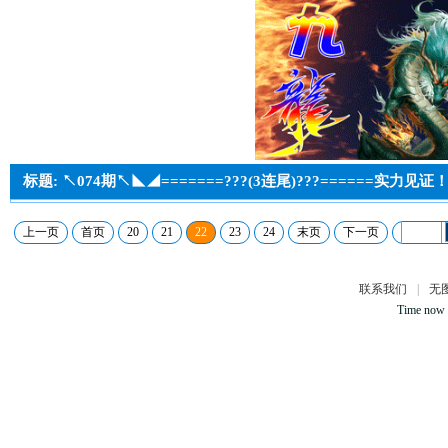
标题: ↖074期↖◣◢=======???(3连尾)???======实力见证
上一页
首页
20
21
22
23
24
末页
下一页
联系我们
|
无
Time now 