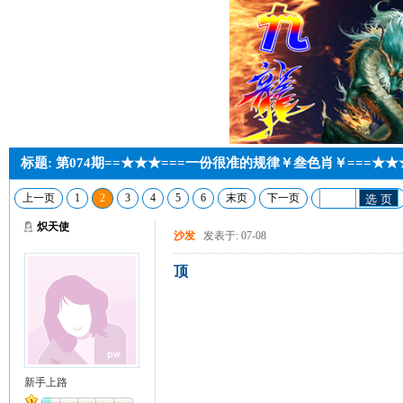
标题: 第074期==★★★===一份很准的规律￥叁色肖￥===★★
上一页
1
2
3
4
5
6
末页
下一页
选 页
炽天使
沙发
发表于: 07-08
顶
新手上路