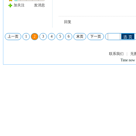
加关注
发消息
回复
上一页
1
2
3
4
5
6
末页
下一页
选 页
联系我们
|
无
Time now 