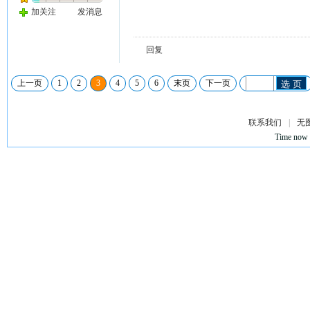
加关注
发消息
回复
上一页
1
2
3
4
5
6
末页
下一页
选 页
联系我们
|
无
Time now 