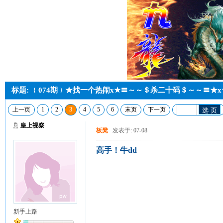
标题: ﹛074期﹜★找一个热闹x★〓～～＄杀二十码＄～～〓★x
上一页
1
2
3
4
5
6
末页
下一页
选 页
皇上视察
板凳
发表于: 07-08
高手！牛dd
新手上路