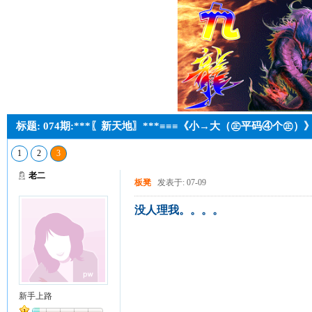
标题: 074期:***〖新天地〗***≡≡≡《小→大（㊣平码④个㊣）
1
2
3
老二
板凳
发表于: 07-09
没人理我。。。。
新手上路