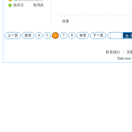
加关注
发消息
回复
上一页
首页
4
5
6
7
8
末页
下一页
选 
联系我们
|
无
Time now 