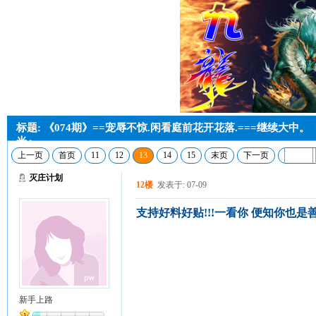
标题: 《074期》==宠辱不惊.闲看庭前花开花落.===继续大中
光』
上一页
首页
11
12
13
14
15
末页
下一页
灭庄计划
12楼
发表于: 07-09
支持好料好贴!!!一看你 便知你也是
新手上路