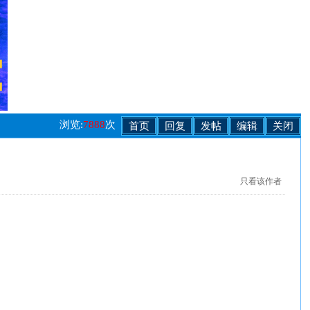
浏览:
7888
次
首页
回复
发帖
编辑
关闭
只看该作者