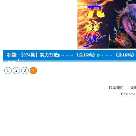
标题: 【074期】实力打造p→→→《杀16码》p→→→《杀16码
→→！！
1
2
3
4
联系我们
|
无
Time now 