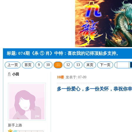
标题: 074期《杀 ① 肖》中特：喜欢我的记得顶贴多支持。
上一页
首页
9
10
11
12
13
末页
下一页
小田
10楼
发表于: 07-09
多一份爱心，多一份关怀，恭祝你
新手上路