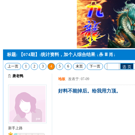
标题: 【074期】:统计资料，加个人综合结果 ↓杀 Ⅲ 肖↓
上一页
1
2
3
4
5
6
末页
下一页
选 页
唐老鸭
地板
发表于: 07-09
好料不能掉后。给我用力顶。
新手上路