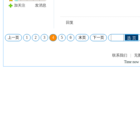
加关注
发消息
回复
上一页
1
2
3
4
5
6
末页
下一页
选 页
联系我们
|
无
Time now 