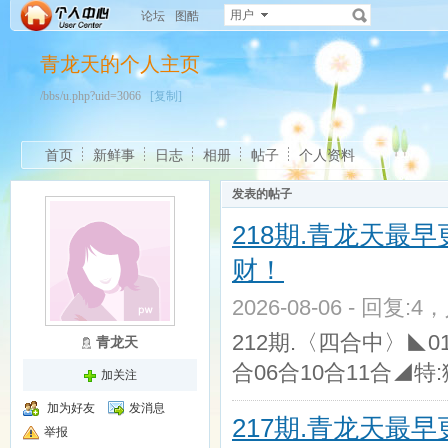
用户
论坛
图酷
青龙天的个人主页
/bbs/u.php?uid=3066
[复制]
首页
新鲜事
日志
相册
帖子
个人资料
发表的帖子
218期.青龙天最
财！
2026-08-06 - 回复:4
212期.〈四合中〉◣01
青龙天
合06合10合11合◢特:猴
加关注
加为好友
发消息
217期.青龙天最
举报