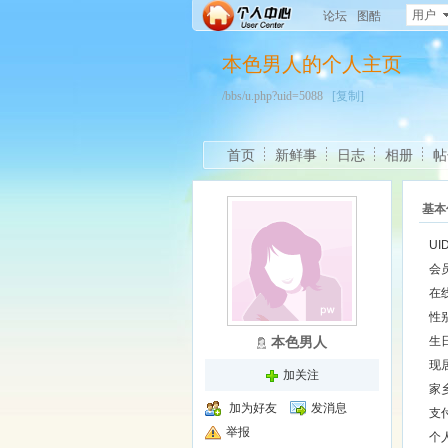
用户
论坛
图酷
本色男人的个人主页
/bbs/u.php?uid=5088
[复制]
首页
新鲜事
日志
相册
帖
基本
UI
会
在
性
本色男人
生
现
加关注
家
加为好友
发消息
支
举报
个