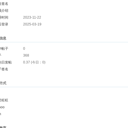
性签名
我介绍
册时间
2023-11-22
后登录
2025-03-19
信息
华帖子
0
子
368
均日发帖
0.37 (今日：0)
子签名
方式
里旺旺
hoo
n