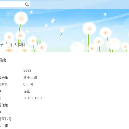
子
个人资料
信息
D
5088
员头衔
新手上路
线时间
0 小时
别
保密
日
2013-01-10
居住地
乡
付宝账号
人主页