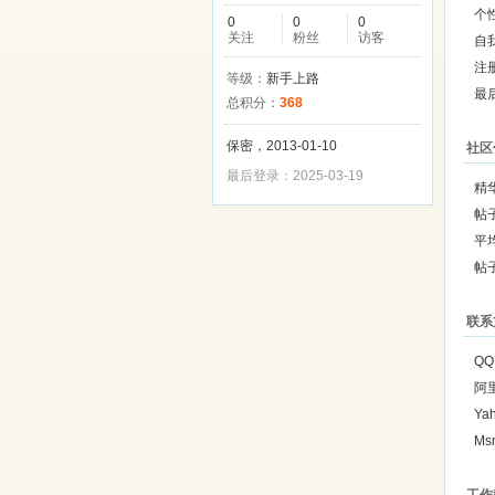
个
0
0
0
关注
粉丝
访客
自
注
等级：
新手上路
最
总积分：
368
保密，2013-01-10
社区
最后登录：2025-03-19
精
帖
平
帖
联系
QQ
阿
Ya
Ms