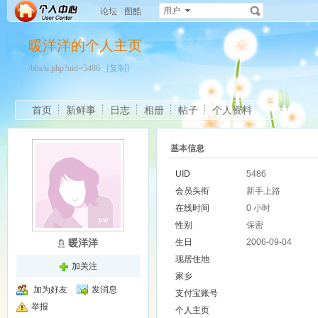
用户
论坛
图酷
暖洋洋的个人主页
/bbs/u.php?uid=5486
[复制]
首页
新鲜事
日志
相册
帖子
个人资料
基本信息
UID
5486
会员头衔
新手上路
在线时间
0 小时
性别
保密
暖洋洋
生日
2006-09-04
现居住地
加关注
家乡
加为好友
发消息
支付宝账号
举报
个人主页